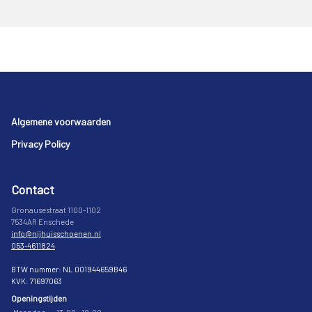
Footer
Algemene voorwaarden
Privacy Policy
Contact
Gronausestraat 1100-1102
7534AR Enschede
info@nijhuisschoenen.nl
053-4611824
BTW nummer: NL 001944659B46
KVK: 71697063
Openingstijden