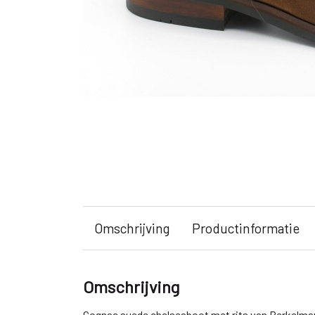
Omschrijving
Productinformatie
Omschrijving
Cognac suede chelseaboot met rits van Berkelma