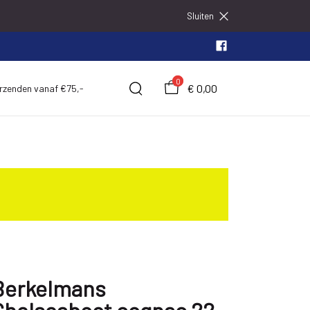
Sluiten
0
€ 0,00
erzenden vanaf €75,-
Berkelmans
Chelseaboot cognac 22