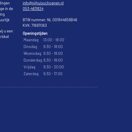
lingen
info@nijhuisschoenen.nl
ge in de
053-4611824
ing
urlijk
BTW nummer: NL 001944659B46
KVK: 71697063
ij u een
Openingstijden
rtikel
Maandag
13:00 - 18:00
Dinsdag
9:30 - 18:00
Woensdag
9:30 - 18:00
Donderdag
9:30 - 18:00
Vrijdag
9:30 - 20:00
Zaterdag
9:30 - 17:00