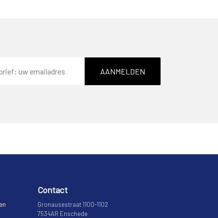
AANMELDEN
Contact
 en
Gronausestraat 1100-1102
7534AR Enschede