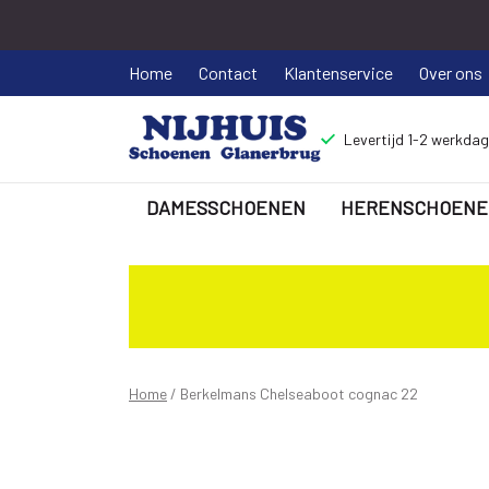
Home
Contact
Klantenservice
Over ons
Levertijd 1-2 werkda
DAMESSCHOENEN
HERENSCHOENE
Berkelmans
Chelseaboot
cognac
22
Home
Berkelmans Chelseaboot cognac 22
-