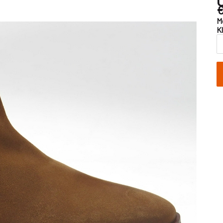
€
M
K