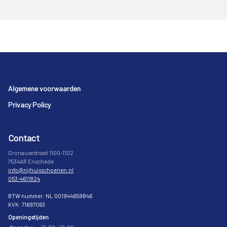
Footer
Algemene voorwaarden
Privacy Policy
Contact
Gronausestraat 1100-1102
7534AR Enschede
info@nijhuisschoenen.nl
053-4611824
BTW nummer: NL 001944659B46
KVK: 71697063
Openingstijden