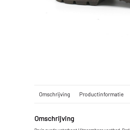
Omschrijving
Productinformatie
Omschrijving
Bruin suede veterboot Uitneembaar voetbed. Be