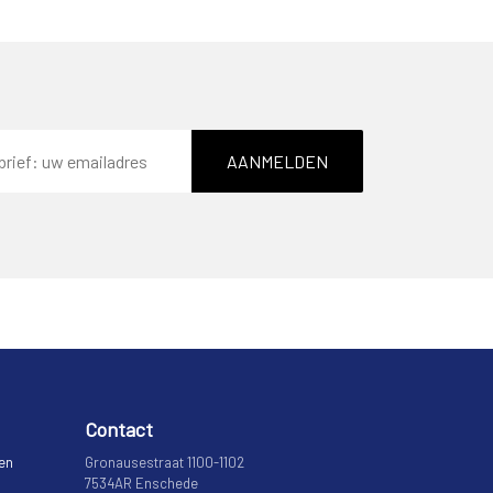
AANMELDEN
Contact
 en
Gronausestraat 1100-1102
7534AR Enschede