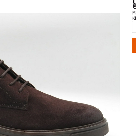
€
M
K