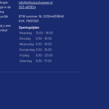
lingen
info@nijhuisschoenen.nl
ge in de
053-4611824
ing
urlijk
BTW nummer: NL 001944659B46
KVK: 71697063
ij u een
Openingstijden
rtikel
Maandag
13:00 - 18:00
Dinsdag
9:30 - 18:00
Woensdag
9:30 - 18:00
Donderdag
9:30 - 18:00
Vrijdag
9:30 - 20:00
Zaterdag
9:30 - 17:00