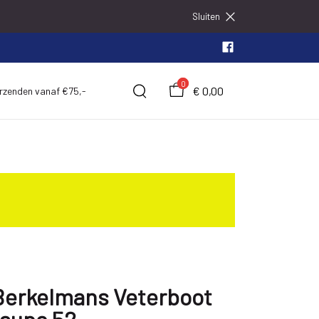
Sluiten
0
€ 0,00
erzenden vanaf €75,-
Berkelmans Veterboot
taupe 52