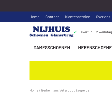
Home
Contact
Klantenservice
Over ons
Levertijd 1-2 werkda
DAMESSCHOENEN
HERENSCHOENE
Berkelmans
Veterboot
taupe
52
Home
Berkelmans Veterboot taupe 52
-