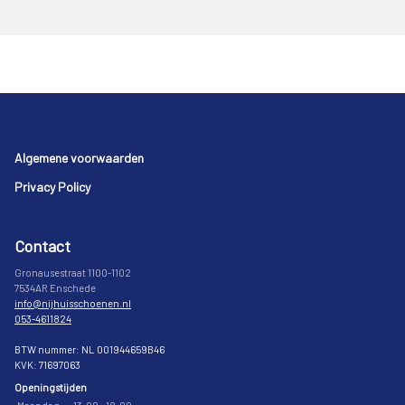
Footer
Algemene voorwaarden
Privacy Policy
Contact
Gronausestraat 1100-1102
7534AR Enschede
info@nijhuisschoenen.nl
053-4611824
BTW nummer: NL 001944659B46
KVK: 71697063
Openingstijden