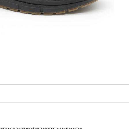
t een rubber zool en een rits. Vachtvoering