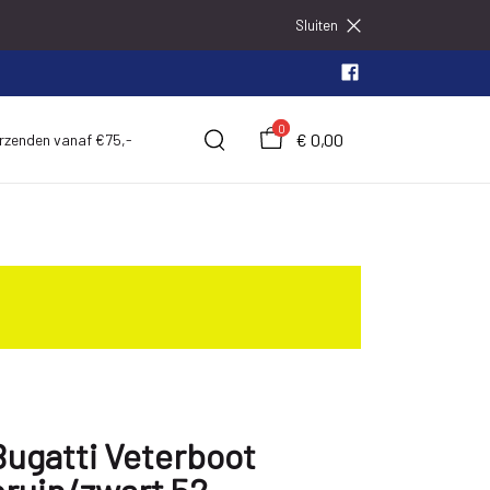
Sluiten
0
€ 0,00
erzenden vanaf €75,-
Bugatti Veterboot
bruin/zwart 52