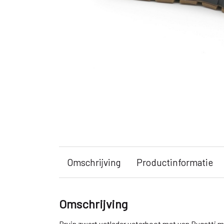
Omschrijving
Productinformatie
Omschrijving
Bruin zwart vetleder veterboot met van Bugatti me