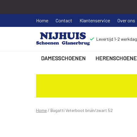
Home
Contact
Klantenservice
Over ons
Levertijd 1-2 werkda
DAMESSCHOENEN
HERENSCHOENE
Bugatti
Veterboot
bruin/zwart
52
Home
Bugatti Veterboot bruin/zwart 52
-