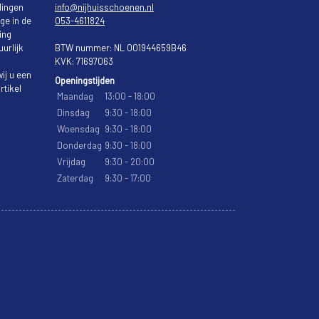
lingen
info@nijhuisschoenen.nl
ge in de
053-4611824
ing
urlijk
BTW nummer: NL 001944659B46
KVK: 71697063
ij u een
Openingstijden
rtikel
Maandag
13:00 - 18:00
Dinsdag
9:30 - 18:00
Woensdag
9:30 - 18:00
Donderdag
9:30 - 18:00
Vrijdag
9:30 - 20:00
Zaterdag
9:30 - 17:00