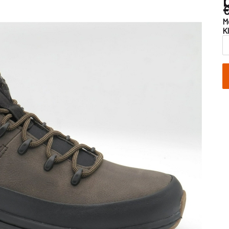
€
M
K