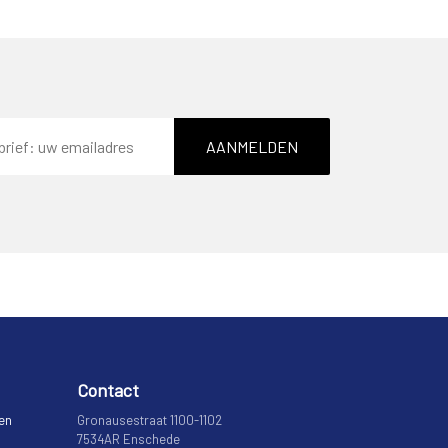
AANMELDEN
Contact
 en
Gronausestraat 1100-1102
7534AR Enschede