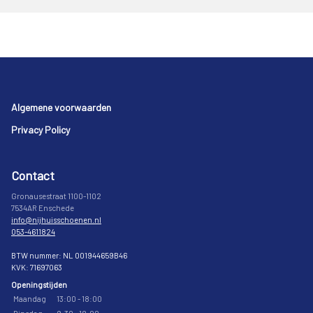
Footer
Algemene voorwaarden
Privacy Policy
Contact
Gronausestraat 1100-1102
7534AR Enschede
info@nijhuisschoenen.nl
053-4611824
BTW nummer: NL 001944659B46
KVK: 71697063
Openingstijden
Maandag
13:00 - 18:00