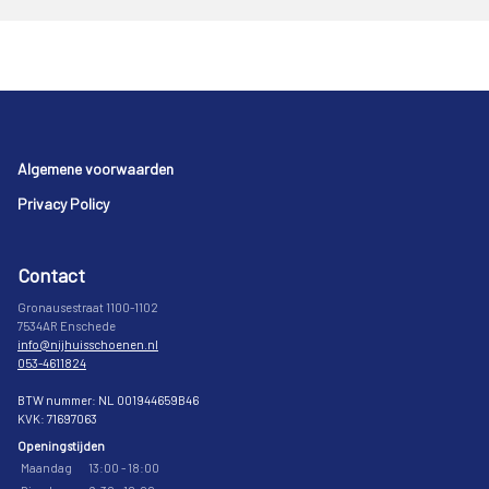
Footer
Algemene voorwaarden
Privacy Policy
Contact
Gronausestraat 1100-1102
7534AR Enschede
info@nijhuisschoenen.nl
053-4611824
BTW nummer: NL 001944659B46
KVK: 71697063
Openingstijden
Maandag
13:00 - 18:00