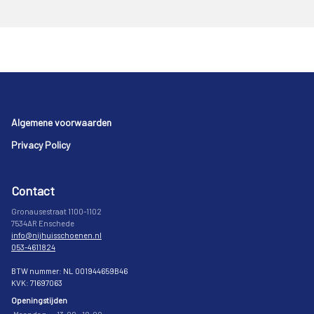
Footer
Algemene voorwaarden
Privacy Policy
Contact
Gronausestraat 1100-1102
7534AR Enschede
info@nijhuisschoenen.nl
053-4611824
BTW nummer: NL 001944659B46
KVK: 71697063
Openingstijden