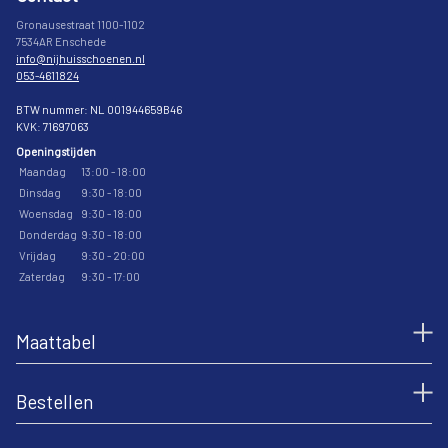
Gronausestraat 1100-1102
7534AR Enschede
info@nijhuisschoenen.nl
053-4611824
BTW nummer: NL 001944659B46
KVK: 71697063
Openingstijden
Maandag
13:00 - 18:00
Dinsdag
9:30 - 18:00
Woensdag
9:30 - 18:00
Donderdag
9:30 - 18:00
Vrijdag
9:30 - 20:00
Zaterdag
9:30 - 17:00
Maattabel
Bestellen