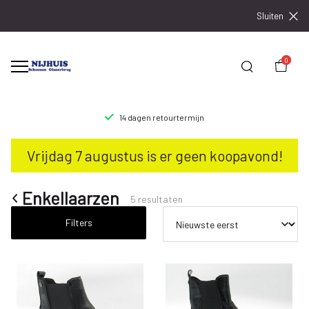
Sluiten
0
14 dagen retourtermijn
Enkellaarzen
Vrijdag 7 augustus is er geen koopavond!
-
Nijhuisschoenen
Enkellaarzen
5 resultaten
Filters