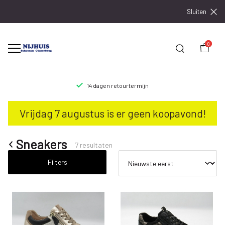
Sluiten
0
14 dagen retourtermijn
Sneakers
Vrijdag 7 augustus is er geen koopavond!
-
Nijhuisschoenen
Sneakers
7 resultaten
Filters