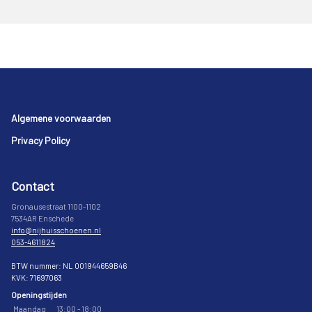
Footer
Algemene voorwaarden
Privacy Policy
Contact
Gronausestraat 1100-1102
7534AR Enschede
info@nijhuisschoenen.nl
053-4611824
BTW nummer: NL 001944659B46
KVK: 71697063
Openingstijden
Maandag
13:00 - 18:00