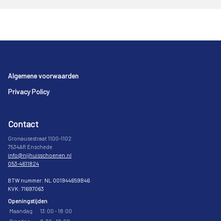
Footer
Algemene voorwaarden
Privacy Policy
Contact
Gronausestraat 1100-1102
7534AR Enschede
info@nijhuisschoenen.nl
053-4611824
BTW nummer: NL 001944659B46
KVK: 71697063
Openingstijden
Maandag
13:00 - 18:00