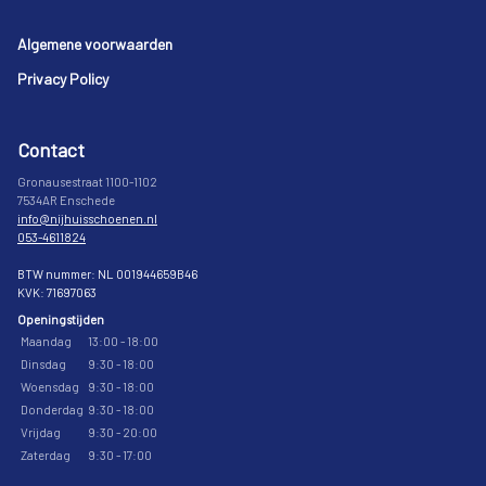
Footer
Algemene voorwaarden
Privacy Policy
Contact
Gronausestraat 1100-1102
7534AR Enschede
info@nijhuisschoenen.nl
053-4611824
BTW nummer: NL 001944659B46
KVK: 71697063
Openingstijden
Maandag
13:00 - 18:00
Dinsdag
9:30 - 18:00
Woensdag
9:30 - 18:00
Donderdag
9:30 - 18:00
Vrijdag
9:30 - 20:00
Zaterdag
9:30 - 17:00