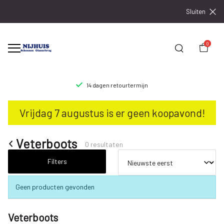
Sluiten
0
14 dagen retourtermijn
Veterboots
Vrijdag 7 augustus is er geen koopavond!
-
Nijhuisschoenen
Veterboots
0 resultaten
Filters
Geen producten gevonden
Veterboots