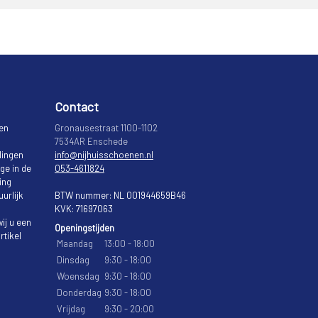
Contact
 en
Gronausestraat 1100-1102
7534AR Enschede
lingen
info@nijhuisschoenen.nl
ge in de
053-4611824
ing
urlijk
BTW nummer: NL 001944659B46
KVK: 71697063
ij u een
Openingstijden
rtikel
Maandag
13:00 - 18:00
Dinsdag
9:30 - 18:00
Woensdag
9:30 - 18:00
Donderdag
9:30 - 18:00
Vrijdag
9:30 - 20:00