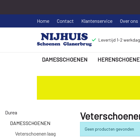
Home
Contact
Klantenservice
Over ons
Levertijd 1-2 werkda
DAMESSCHOENEN
HERENSCHOENE
Veterschoenen
laag
-
Durea
Nijhuisschoenen
Veterschoenen
DAMESSCHOENEN
Geen producten gevonden
Veterschoenen laag