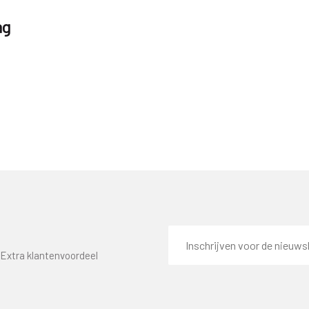
ag
E-
mailadres
Extra klantenvoordeel