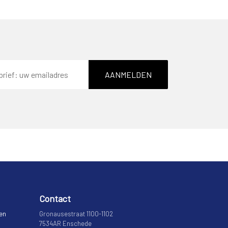
AANMELDEN
Contact
 en
Gronausestraat 1100-1102
7534AR Enschede