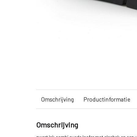
Omschrijving
Productinformatie
Omschrijving
zwart lak combi suede loafer met sleehak en een 