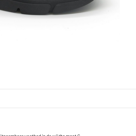
uitneembaar voetbed in de wijdte maat G.