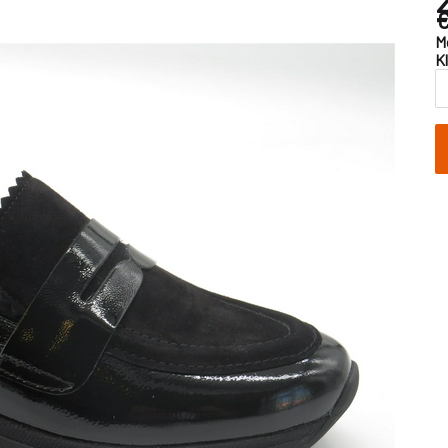
€
M
K