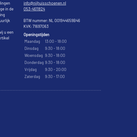
lingen
info@nijhuisschoenen.nl
ge in de
053-4611824
ing
urlijk
BTW nummer: NL 001944659B46
KVK: 71697063
ij u een
Openingstijden
rtikel
Maandag
13:00 - 18:00
Dinsdag
9:30 - 18:00
Woensdag
9:30 - 18:00
Donderdag
9:30 - 18:00
Vrijdag
9:30 - 20:00
Zaterdag
9:30 - 17:00