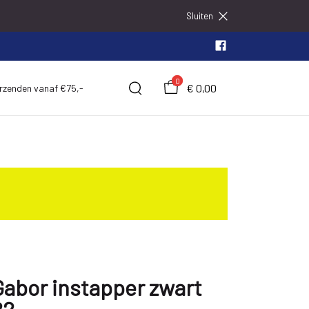
Sluiten
0
€ 0,00
erzenden vanaf €75,-
Gabor instapper zwart
22