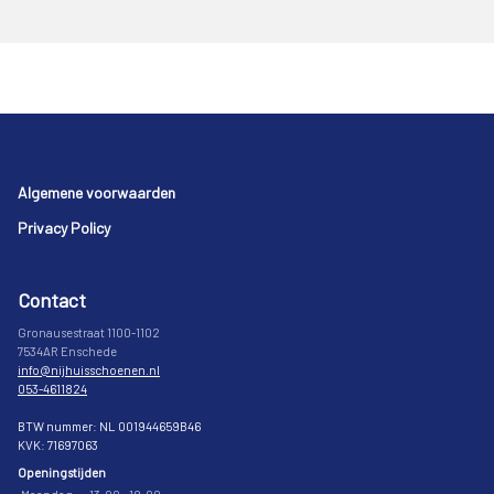
Footer
Algemene voorwaarden
Privacy Policy
Contact
Gronausestraat 1100-1102
7534AR Enschede
info@nijhuisschoenen.nl
053-4611824
BTW nummer: NL 001944659B46
KVK: 71697063
Openingstijden