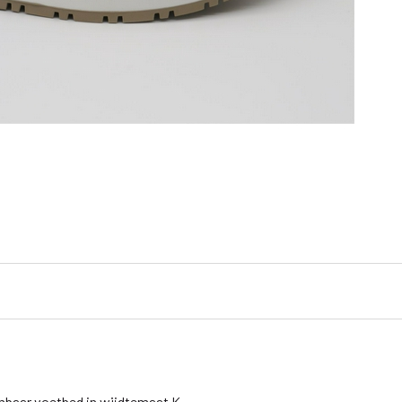
mbaar voetbed in wijdtemaat K