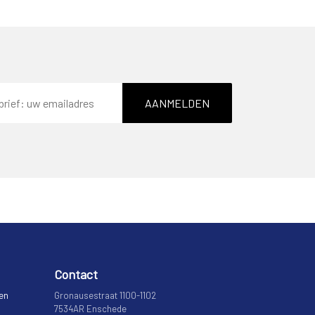
AANMELDEN
Contact
 en
Gronausestraat 1100-1102
7534AR Enschede