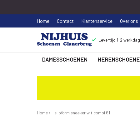
Home
Contact
Klantenservice
Over ons
Levertijd 1-2 werkda
DAMESSCHOENEN
HERENSCHOENE
Helioform
sneaker
wit
combi
Home
Helioform sneaker wit combi 61
61