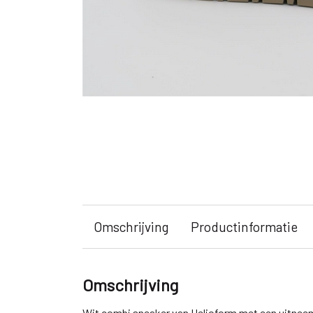
Omschrijving
Productinformatie
Omschrijving
Wit combi sneaker van Helioform met een uitnee