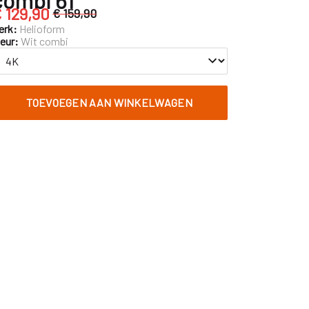
 129,90
€ 159,90
erk:
Helioform
leur:
Wit combi
TOEVOEGEN AAN WINKELWAGEN