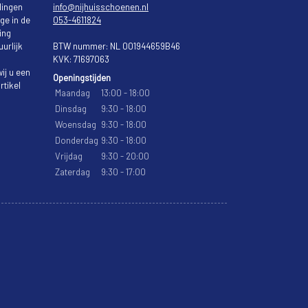
lingen
info@nijhuisschoenen.nl
ge in de
053-4611824
ing
urlijk
BTW nummer: NL 001944659B46
KVK: 71697063
ij u een
Openingstijden
rtikel
Maandag
13:00 - 18:00
Dinsdag
9:30 - 18:00
Woensdag
9:30 - 18:00
Donderdag
9:30 - 18:00
Vrijdag
9:30 - 20:00
Zaterdag
9:30 - 17:00