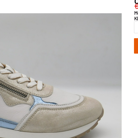
€
M
K