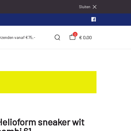
Sluiten
0
€ 0,00
erzenden vanaf €75,-
Helioform sneaker wit
combi 61