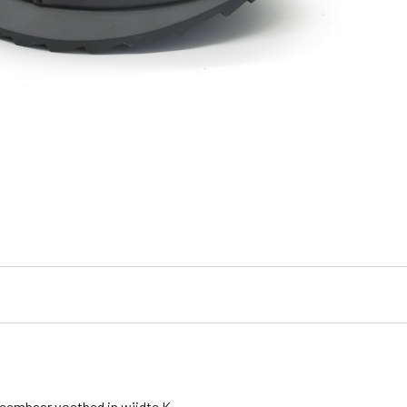
neembaar voetbed in wijdte K.