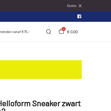
Sluiten
0
€ 0,00
erzenden vanaf €75,-
Helioform Sneaker zwart
42