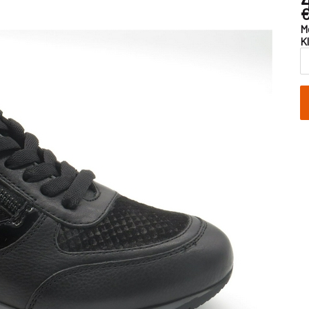
€
M
K