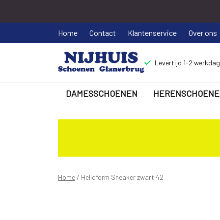
Home
Contact
Klantenservice
Over ons
Levertijd 1-2 werkda
DAMESSCHOENEN
HERENSCHOENE
Helioform
Sneaker
zwart
22
Home
Helioform Sneaker zwart 42
-