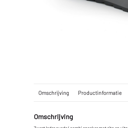
Omschrijving
Productinformatie
Omschrijving
Zwart leder suede/ combi sneaker met rits en uit