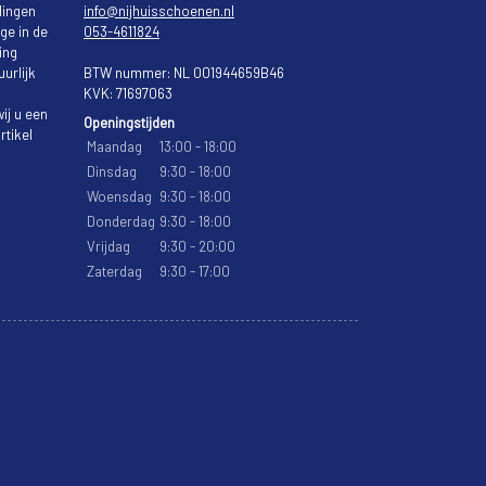
lingen
info@nijhuisschoenen.nl
ge in de
053-4611824
ing
urlijk
BTW nummer: NL 001944659B46
KVK: 71697063
ij u een
Openingstijden
rtikel
Maandag
13:00 - 18:00
Dinsdag
9:30 - 18:00
Woensdag
9:30 - 18:00
Donderdag
9:30 - 18:00
Vrijdag
9:30 - 20:00
Zaterdag
9:30 - 17:00