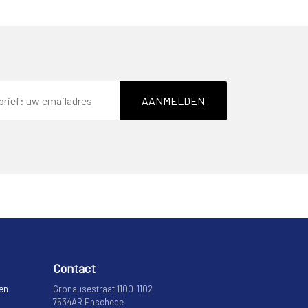
AANMELDEN
Contact
 en
Gronausestraat 1100-1102
7534AR Enschede