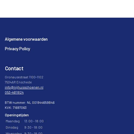
Footer
Algemene voorwaarden
Privacy Policy
Contact
Gronausestraat 1100-1102
7534AR Enschede
info@nijhuisschoenen.nl
053-4611824
BTW nummer: NL 001944659B46
KVK: 71697063
Openingstijden
Maandag
13:00 - 18:00
Dinsdag
9:30 - 18:00
Woensdag
9:30 - 18:00