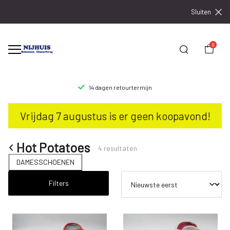
Sluiten
0
14 dagen retourtermijn
Hot
Vrijdag 7 augustus is er geen koopavond!
Potatoes
-
Hot Potatoes
4 resultaten
DAMESSCHOENEN
Nijhuisschoenen
Filters