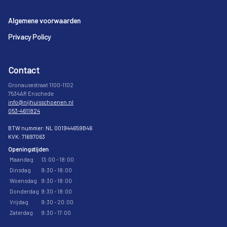
Footer
Algemene voorwaarden
Privacy Policy
Contact
Gronausestraat 1100-1102
7534AR Enschede
info@nijhuisschoenen.nl
053-4611824
BTW nummer: NL 001944659B46
KVK: 71697063
Openingstijden
Maandag
13:00 - 18:00
Dinsdag
9:30 - 18:00
Woensdag
9:30 - 18:00
Donderdag
9:30 - 18:00
Vrijdag
9:30 - 20:00
Zaterdag
9:30 - 17:00