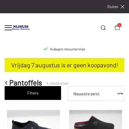
Sluiten
0
14 dagen retourtermijn
Pantoffels
Vrijdag 7 augustus is er geen koopavond!
-
Nijhuisschoenen
Pantoffels
4 resultaten
Filters