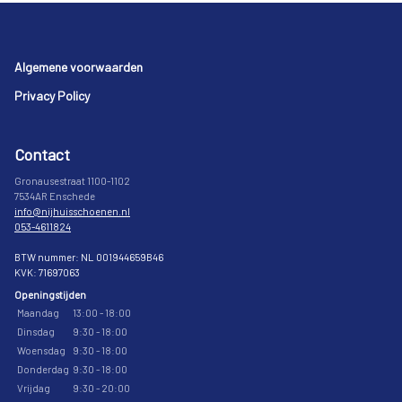
Footer
Algemene voorwaarden
Privacy Policy
Contact
Gronausestraat 1100-1102
7534AR Enschede
info@nijhuisschoenen.nl
053-4611824
BTW nummer: NL 001944659B46
KVK: 71697063
Openingstijden
Maandag
13:00 - 18:00
Dinsdag
9:30 - 18:00
Woensdag
9:30 - 18:00
Donderdag
9:30 - 18:00
Vrijdag
9:30 - 20:00