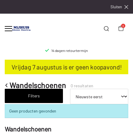
Sluiten
0
14 dagen retourtermijn
Wandelschoenen
Vrijdag 7 augustus is er geen koopavond!
-
Nijhuisschoenen
Wandelschoenen
0 resultaten
Filters
Geen producten gevonden
Wandelschoenen