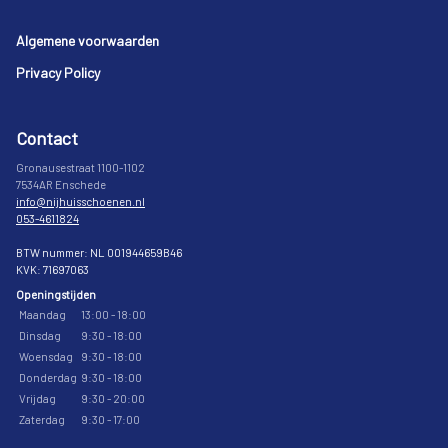
Footer
Algemene voorwaarden
Privacy Policy
Contact
Gronausestraat 1100-1102
7534AR Enschede
info@nijhuisschoenen.nl
053-4611824
BTW nummer: NL 001944659B46
KVK: 71697063
Openingstijden
Maandag
13:00 - 18:00
Dinsdag
9:30 - 18:00
Woensdag
9:30 - 18:00
Donderdag
9:30 - 18:00
Vrijdag
9:30 - 20:00
Zaterdag
9:30 - 17:00