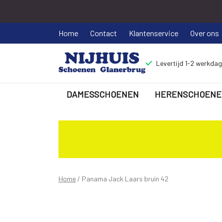
Home
Contact
Klantenservice
Over ons
Levertijd 1-2 werkda
DAMESSCHOENEN
HERENSCHOENE
Panama
Jack
Laars
bruin
Home
Panama Jack Laars bruin 42
42