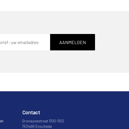
AANMELDEN
Contact
 en
Gronausestraat 1100-1102
7534AR Enschede