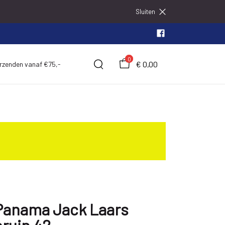
Sluiten
0
€ 0,00
erzenden vanaf €75,-
Panama Jack Laars
bruin 42