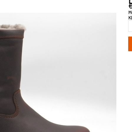
€
M
K