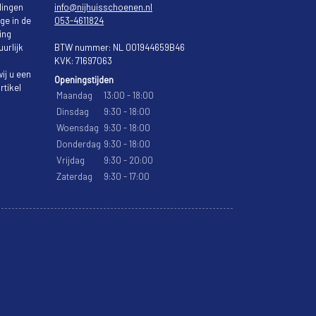
lingen
info@nijhuisschoenen.nl
ge in de
053-4611824
ing
urlijk
BTW nummer: NL 001944659B46
KVK: 71697063
ij u een
Openingstijden
rtikel
Maandag
13:00 - 18:00
Dinsdag
9:30 - 18:00
Woensdag
9:30 - 18:00
Donderdag
9:30 - 18:00
Vrijdag
9:30 - 20:00
Zaterdag
9:30 - 17:00