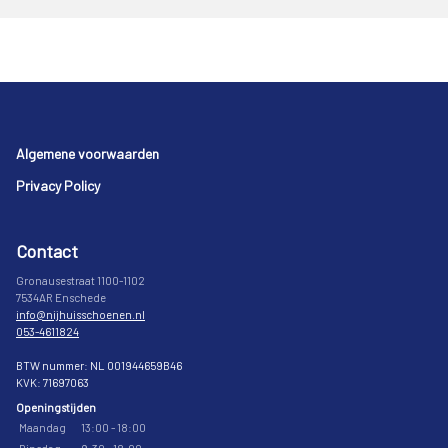
Footer
Algemene voorwaarden
Privacy Policy
Contact
Gronausestraat 1100-1102
7534AR Enschede
info@nijhuisschoenen.nl
053-4611824
BTW nummer: NL 001944659B46
KVK: 71697063
Openingstijden
Maandag
13:00 - 18:00