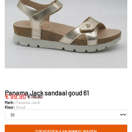
Nijhuisschoenen
Panama Jack sandaal goud 61
€ 99,90
€ 119,90
Merk:
Panama Jack
Kleur:
Goud
TOEVOEGEN AAN WINKELWAGEN