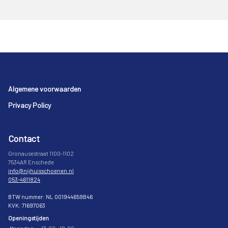
Footer
Algemene voorwaarden
Privacy Policy
Contact
Gronausestraat 1100-1102
7534AR Enschede
info@nijhuisschoenen.nl
053-4611824
BTW nummer: NL 001944659B46
KVK: 71697063
Openingstijden