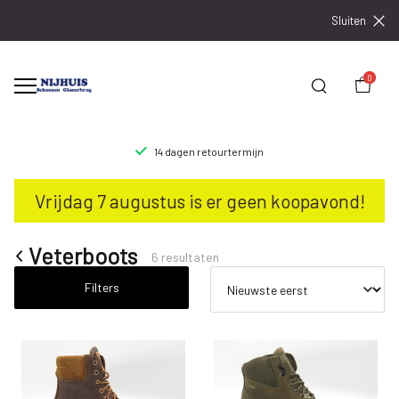
Sluiten
0
14 dagen retourtermijn
Veterboots
Vrijdag 7 augustus is er geen koopavond!
-
Nijhuisschoenen
Veterboots
6 resultaten
Filters