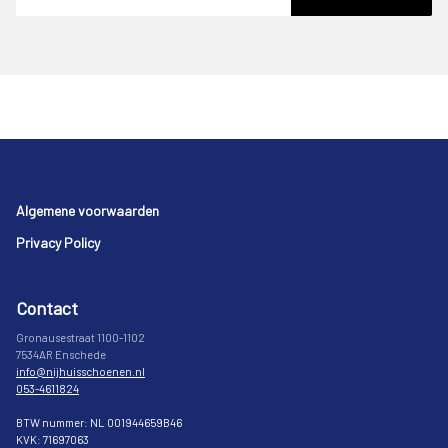
Footer
Algemene voorwaarden
Privacy Policy
Contact
Gronausestraat 1100-1102
7534AR Enschede
info@nijhuisschoenen.nl
053-4611824
BTW nummer: NL 001944659B46
KVK: 71697063