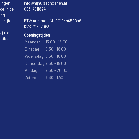
lingen
info@nijhuisschoenen.nl
ge in de
053-4611824
ing
urlijk
BTW nummer: NL 001944659B46
KVK: 71697063
ij u een
Openingstijden
rtikel
Maandag
13:00 - 18:00
Dinsdag
9:30 - 18:00
Woensdag
9:30 - 18:00
Donderdag
9:30 - 18:00
Vrijdag
9:30 - 20:00
Zaterdag
9:30 - 17:00