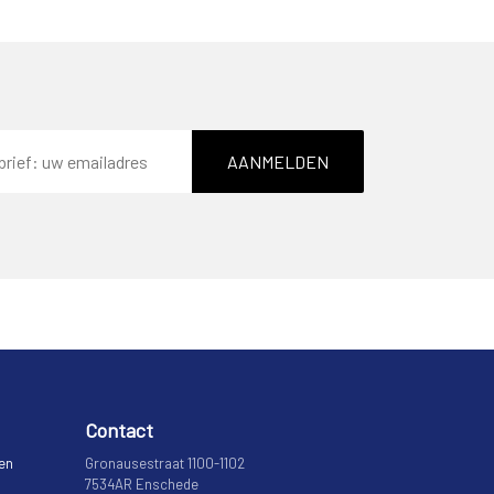
AANMELDEN
Contact
 en
Gronausestraat 1100-1102
7534AR Enschede