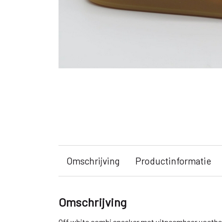
Omschrijving
Productinformatie
Omschrijving
Off white combi sneaker met uitneembaar voetbe