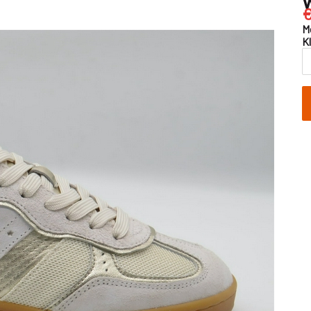
€
M
K