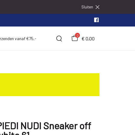
Sluiten
0
€ 0,00
erzenden vanaf €75,-
PIEDI NUDI Sneaker off
white 61