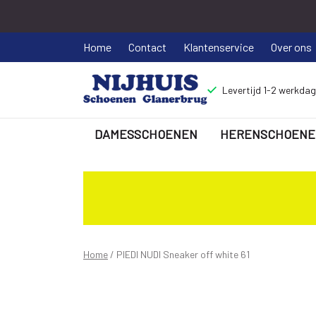
Home
Contact
Klantenservice
Over ons
Levertijd 1-2 werkda
DAMESSCHOENEN
HERENSCHOENE
PIEDI
NUDI
Sneaker
off
Home
PIEDI NUDI Sneaker off white 61
white