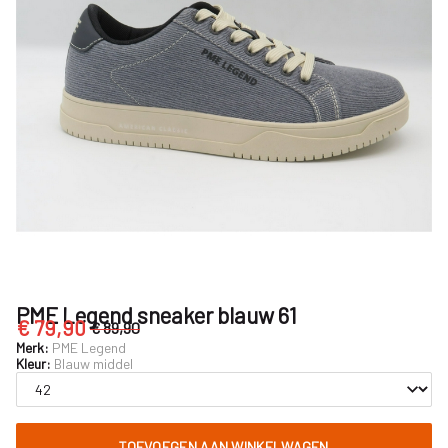
Nijhuisschoenen
PME Legend sneaker blauw 61
€ 79,90
€ 89,90
Merk:
PME Legend
Kleur:
Blauw middel
TOEVOEGEN AAN WINKELWAGEN