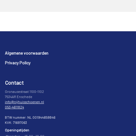
Footer
Algemene voorwaarden
Privacy Policy
Contact
Gronausestraat 1100-1102
7534AR Enschede
info@nijhuisschoenen.nl
053-4611824
BTW nummer: NL 001944659B46
KVK: 71697063
Openingstijden