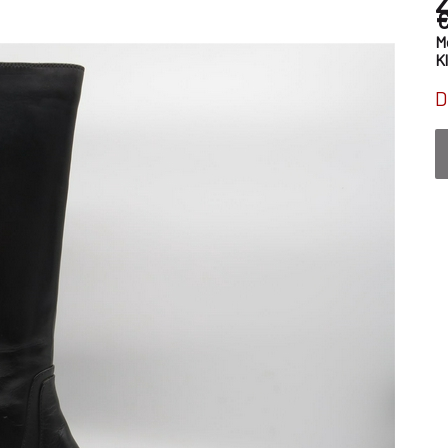
€
M
K
D