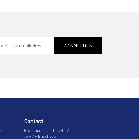
AANMELDEN
Contact
 en
Gronausestraat 1100-1102
7534AR Enschede