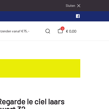
Sluiten
0
€ 0,00
erzenden vanaf €75,-
Regarde le ciel laars
zwart 32