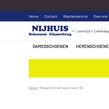
Home
Contact
Klantenservice
Over ons
Levertijd 1-2 werkda
DAMESSCHOENEN
HERENSCHOENE
Regarde
le
ciel
laars
Home
Regarde le ciel laars zwart 32
zwart