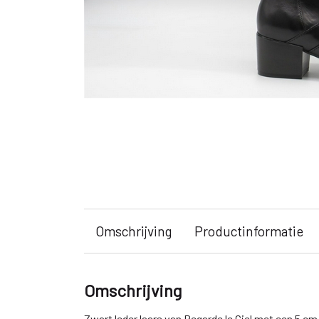
Omschrijving
Productinformatie
Omschrijving
Zwart leder laars van Regarde le Ciel met een 5 cm