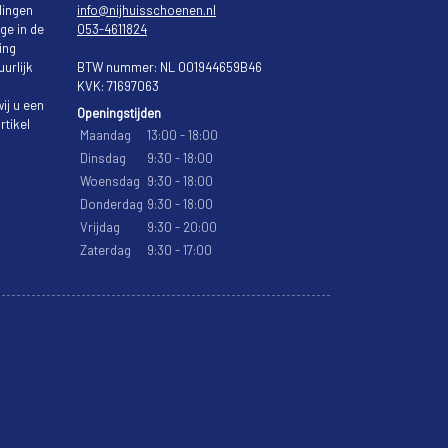
lingen
info@nijhuisschoenen.nl
ge in de
053-4611824
ing
urlijk
BTW nummer: NL 001944659B46
KVK: 71697063
ij u een
Openingstijden
rtikel
Maandag
13:00 - 18:00
Dinsdag
9:30 - 18:00
Woensdag
9:30 - 18:00
Donderdag
9:30 - 18:00
Vrijdag
9:30 - 20:00
Zaterdag
9:30 - 17:00