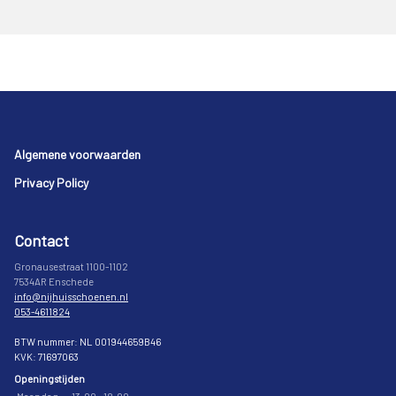
Footer
Algemene voorwaarden
Privacy Policy
Contact
Gronausestraat 1100-1102
7534AR Enschede
info@nijhuisschoenen.nl
053-4611824
BTW nummer: NL 001944659B46
KVK: 71697063
Openingstijden