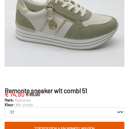
Nijhuisschoenen
Remonte sneaker wit combi 51
€ 74,90
€ 89,90
Merk:
Remonte
Kleur:
Wit combi
TOEVOEGEN AAN WINKELWAGEN