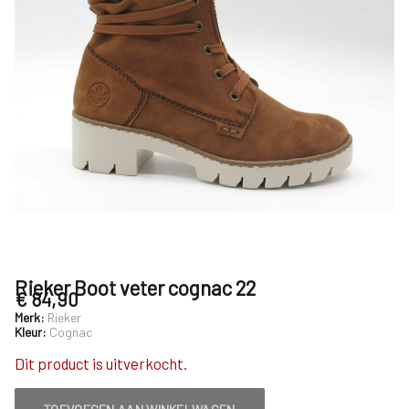
Nijhuisschoenen
Rieker Boot veter cognac 22
€ 84,90
Merk:
Rieker
Kleur:
Cognac
Dit product is uitverkocht.