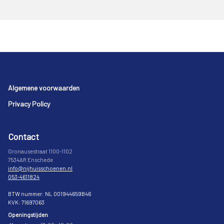
Footer
Algemene voorwaarden
Privacy Policy
Contact
Gronausestraat 1100-1102
7534AR Enschede
info@nijhuisschoenen.nl
053-4611824
BTW nummer: NL 001944659B46
KVK: 71697063
Openingstijden