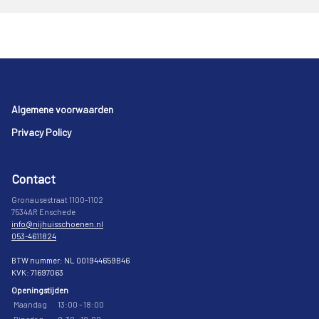
Footer
Algemene voorwaarden
Privacy Policy
Contact
Gronausestraat 1100-1102
7534AR Enschede
info@nijhuisschoenen.nl
053-4611824
BTW nummer: NL 001944659B46
KVK: 71697063
Openingstijden
Maandag
13:00 - 18:00