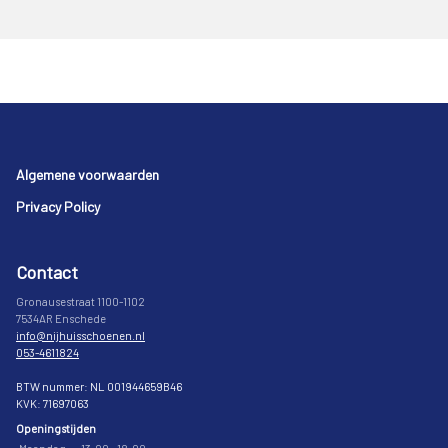
Footer
Algemene voorwaarden
Privacy Policy
Contact
Gronausestraat 1100-1102
7534AR Enschede
info@nijhuisschoenen.nl
053-4611824
BTW nummer: NL 001944659B46
KVK: 71697063
Openingstijden