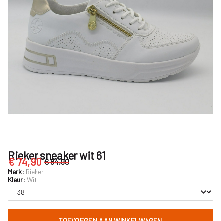
Rieker sneaker wit 61
€ 74,90
€ 84,90
Merk:
Rieker
Kleur:
Wit
TOEVOEGEN AAN WINKELWAGEN