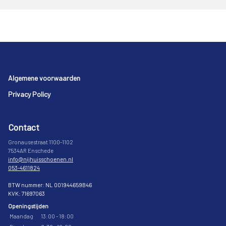
Footer
Algemene voorwaarden
Privacy Policy
Contact
Gronausestraat 1100-1102
7534AR Enschede
info@nijhuisschoenen.nl
053-4611824
BTW nummer: NL 001944659B46
KVK: 71697063
Openingstijden
Maandag
13:00 - 18:00