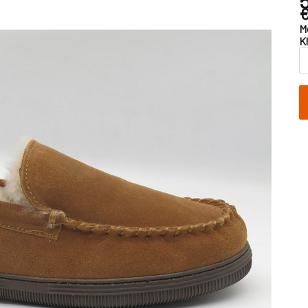
€
M
K