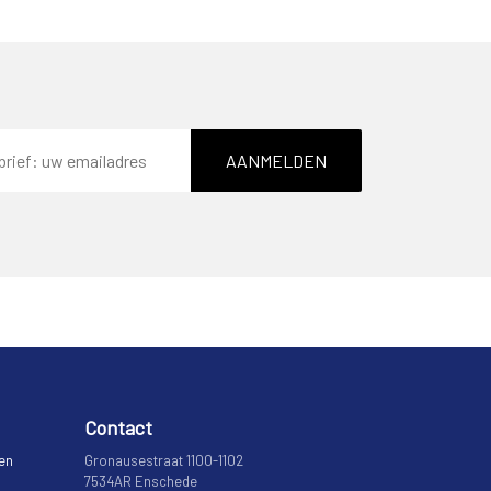
AANMELDEN
Contact
 en
Gronausestraat 1100-1102
7534AR Enschede