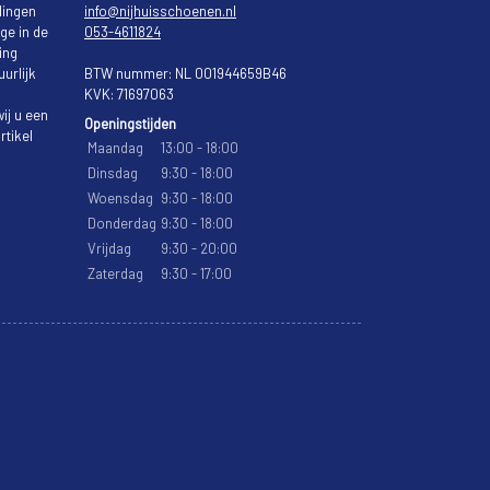
lingen
info@nijhuisschoenen.nl
ge in de
053-4611824
ing
urlijk
BTW nummer: NL 001944659B46
KVK: 71697063
ij u een
Openingstijden
rtikel
Maandag
13:00 - 18:00
Dinsdag
9:30 - 18:00
Woensdag
9:30 - 18:00
Donderdag
9:30 - 18:00
Vrijdag
9:30 - 20:00
Zaterdag
9:30 - 17:00