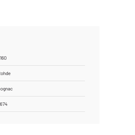
160
Rohde
Cognac
6674