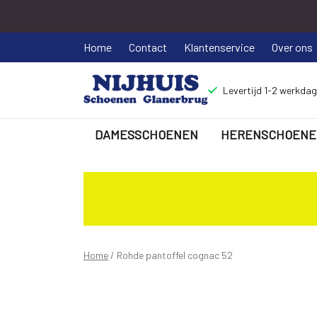
Home
Contact
Klantenservice
Over ons
Levertijd 1-2 werkda
DAMESSCHOENEN
HERENSCHOENE
Rohde
pantoffel
cognac
52
Home
Rohde pantoffel cognac 52
-