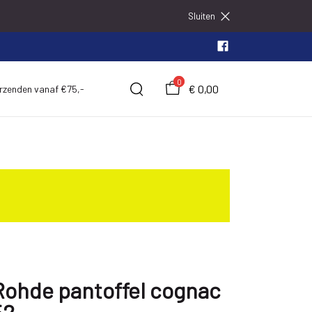
Sluiten
0
€ 0,00
erzenden vanaf €75,-
Rohde pantoffel cognac
52