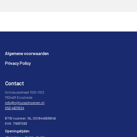
Footer
Algemene voorwaarden
Privacy Policy
Contact
Gronausestraat 1100-1102
7534AR Enschede
info@nijhuisschoenen.nl
053-4611824
BTW nummer: NL 001944659B46
KVK: 71697063
Openingstijden