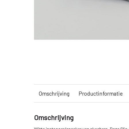
Omschrijving
Productinformatie
Omschrijving
Witte instapper/sneaker van skechers. Deze Slip 