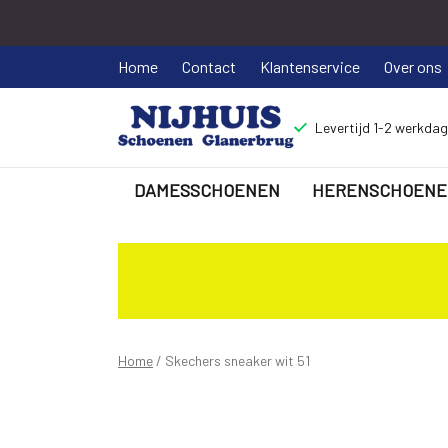
Home
Contact
Klantenservice
Over ons
Levertijd 1-2 werkda
DAMESSCHOENEN
HERENSCHOENE
Skechers
sneaker
wit
51
Home
Skechers sneaker wit 51
-