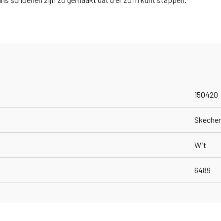
150420
Skeche
Wit
6489