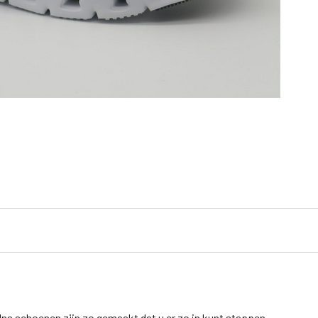
Ins schoenen zijn zo gemaakt dat u er zo in kunt stappen.