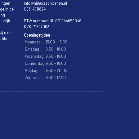
lingen
info@nijhuisschoenen.nl
ge in de
053-4611824
ing
urlijk
BTW nummer: NL 001944659B46
KVK: 71697063
ij u een
Openingstijden
rtikel
Maandag
13:00 - 18:00
Dinsdag
9:30 - 18:00
Woensdag
9:30 - 18:00
Donderdag
9:30 - 18:00
Vrijdag
9:30 - 20:00
Zaterdag
9:30 - 17:00