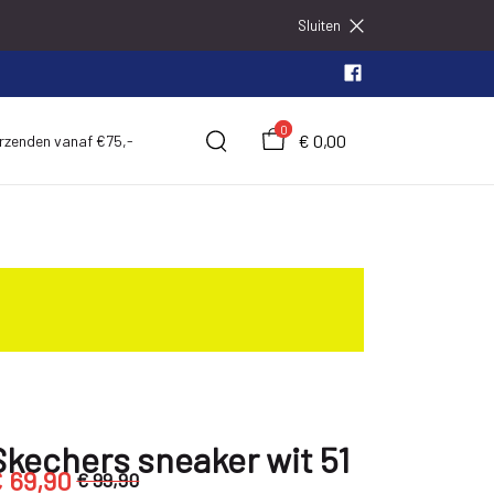
Sluiten
0
€ 0,00
erzenden vanaf €75,-
Skechers sneaker wit 51
 69,90
€ 99,90