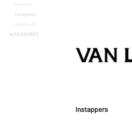
Sneakers
Instappers
Veterboots
ACCESSOIRES
Instappers