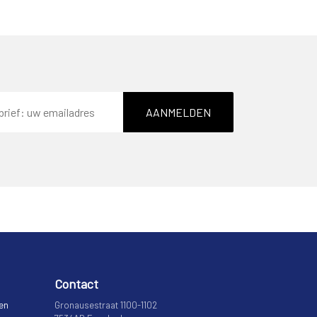
AANMELDEN
Contact
 en
Gronausestraat 1100-1102