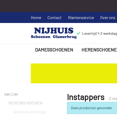
Home
Contact
Klantenservice
Over ons
Levertijd 1-2 werkda
DAMESSCHOENEN
HERENSCHOENE
Instappers
-
Nijhuisschoenen
van Lier
Instappers
0 re
HERENSCHOENEN
Geen producten gevonden
Veterschoenen laag