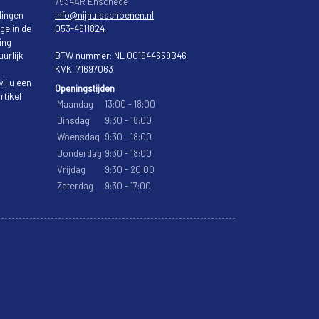
7534AR Enschede
lingen
info@nijhuisschoenen.nl
ge in de
053-4611824
ing
urlijk
BTW nummer: NL 001944659B46
KVK: 71697063
ij u een
Openingstijden
rtikel
Maandag
13:00 - 18:00
Dinsdag
9:30 - 18:00
Woensdag
9:30 - 18:00
Donderdag
9:30 - 18:00
Vrijdag
9:30 - 20:00
Zaterdag
9:30 - 17:00