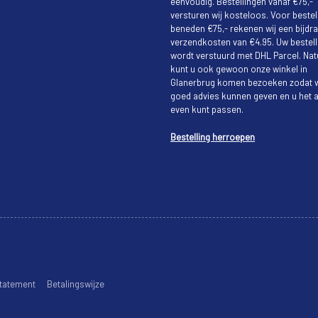
eenvoudig. Bestellingen vanaf €75,-
versturen wij kosteloos. Voor bestel
beneden €75,- rekenen wij een bijdra
verzendkosten van €4.95. Uw bestell
wordt verstuurd met DHL Parcel. Natu
kunt u ook gewoon onze winkel in
Glanerbrug komen bezoeken zodat w
goed advies kunnen geven en u het a
even kunt passen.
Bestelling herroepen
tatement
Betalingswijze