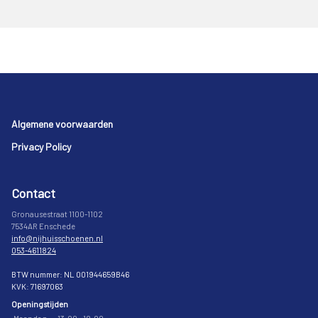
Footer
Algemene voorwaarden
Privacy Policy
Contact
Gronausestraat 1100-1102
7534AR Enschede
info@nijhuisschoenen.nl
053-4611824
BTW nummer: NL 001944659B46
KVK: 71697063
Openingstijden