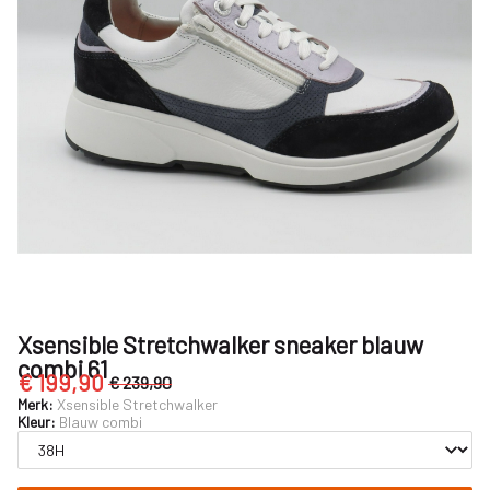
-
Nijhuisschoenen
Xsensible Stretchwalker sneaker blauw
combi 61
€ 199,90
€ 239,90
Merk:
Xsensible Stretchwalker
Kleur:
Blauw combi