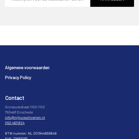
Footer
Algemene voorwaarden
Privacy Policy
Contact
Gronausestraat 1100-1102
7534AR Enschede
info@nijhuisschoenen.nl
053-4611824
BTW nummer: NL 001944659B46
KVK: 71697063