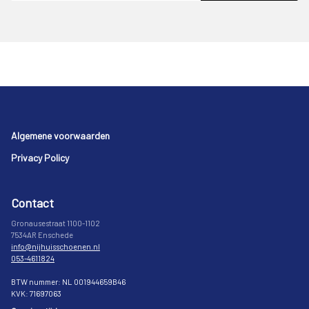
Footer
Algemene voorwaarden
Privacy Policy
Contact
Gronausestraat 1100-1102
7534AR Enschede
info@nijhuisschoenen.nl
053-4611824
BTW nummer: NL 001944659B46
KVK: 71697063