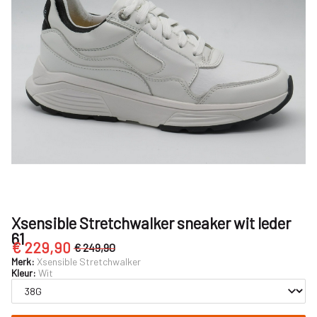
-
Nijhuisschoenen
Xsensible Stretchwalker sneaker wit leder
61
€ 229,90
€ 249,90
Merk:
Xsensible Stretchwalker
Kleur:
Wit