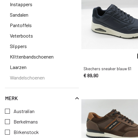
Instappers
Sandalen
Pantoffels
Veterboots
Slippers
Klittenbandschoenen
Laarzen
Skechers sneaker blauw 61
€ 89,90
Wandelschoenen
MERK
Kies een Merk om op te filteren
Australian
Berkelmans
Birkenstock