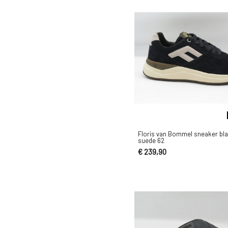
44G
44H
45G
45G1/2
45H
46G
46G1/2
46H
Floris van Bommel sneaker bl
suede 62
47H
€ 239,90
7.5G
7.5G1/2
7.5H
7.5K