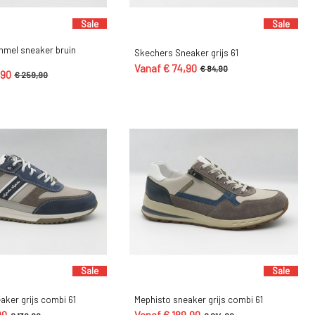
Sale
Sale
mmel sneaker bruin
Skechers Sneaker grijs 61
Vanaf € 74,90
€ 84,90
,90
€ 259,90
Sale
Sale
aker grijs combi 61
Mephisto sneaker grijs combi 61