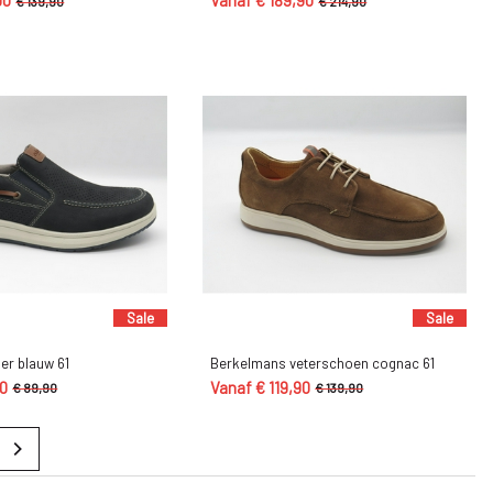
90
Vanaf € 189,90
€ 139,90
€ 214,90
Sale
Sale
er blauw 61
Berkelmans veterschoen cognac 61
90
Vanaf € 119,90
€ 89,90
€ 139,90