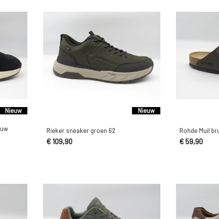
Nieuw
Nieuw
auw
Rieker sneaker groen 62
Rohde Muil bru
€ 109,90
€ 59,90