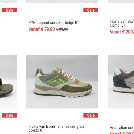
Sale
Sale
Floris van Bo
PME Legend sneaker beige 61
combi 61
Vanaf € 79,90
€ 89,90
Vanaf € 209
Sale
Sale
Floris van Bommel sneaker groen
Australian sne
combi 61