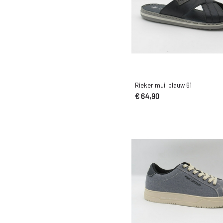
7G
7H
8.5G
8.5G1/2
8.5H
Rieker muil blauw 61
8.5K
€ 64,90
8G
8G1/2
8H
8K
9.5G
9.5G1/2
9.5H