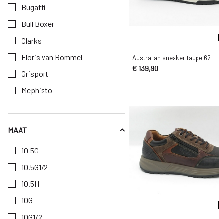
Bugatti
Bull Boxer
Clarks
Floris van Bommel
Australian sneaker taupe 62
€ 139,90
Grisport
Mephisto
Montemario
Panama Jack
MAAT
Kies een Maat om op te filteren
PME Legend
10.5G
Rembrandt
10.5G1/2
Rieker
10.5H
Rohde
10G
Skechers
10G1/2