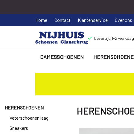
Home
Contact
Klantenservice
Over ons
Levertijd 1-2 werkda
DAMESSCHOENEN
HERENSCHOENE
HERENSCHOENEN
-
Nijhuisschoenen
HERENSCHOENEN
HERENSCHO
Veterschoenen laag
Sneakers