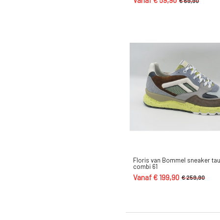
Vanaf € 59,90
€ 69,90
40
39.5
39
11
10.5
10
9.5
9
8.5
8
Floris van Bommel sneaker ta
combi 61
7.5
Vanaf € 199,90
€ 259,90
7