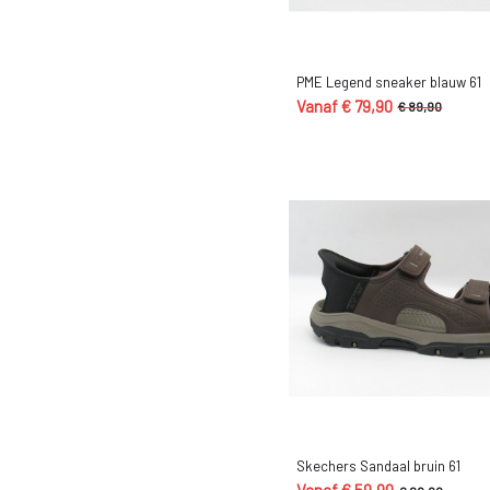
9G
9H
PME Legend sneaker blauw 61
9K
Vanaf € 79,90
€ 89,90
47
46
45
44.5
44
43.5
43
42.5
42
41
Skechers Sandaal bruin 61