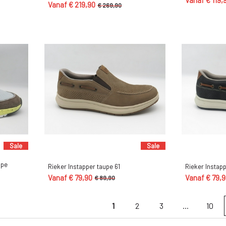
Vanaf € 119,
Vanaf € 219,90
€ 269,90
Sale
Sale
upe
Rieker Instapper taupe 61
Rieker Instapp
Vanaf € 79,90
Vanaf € 79,
€ 89,90
1
2
3
...
10