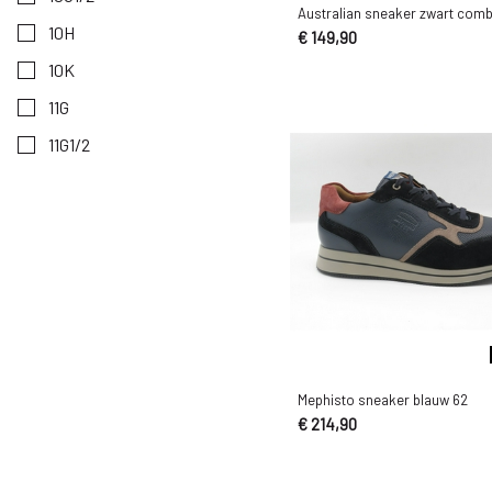
van Bommel
Australian sneaker zwart comb
10H
€ 149,90
Waldlaufer
10K
Westland/Romika
11G
Xsensible Stretchwalker
11G1/2
11H
40G
40H
41G
41H
42G
Mephisto sneaker blauw 62
42H
€ 214,90
43G
43H