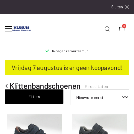
Sluiten
0
14 dagen retourtermijn
Klittenbandschoenen
Vrijdag 7 augustus is er geen koopavond!
-
Nijhuisschoenen
Klittenbandschoenen
6 resultaten
Filters